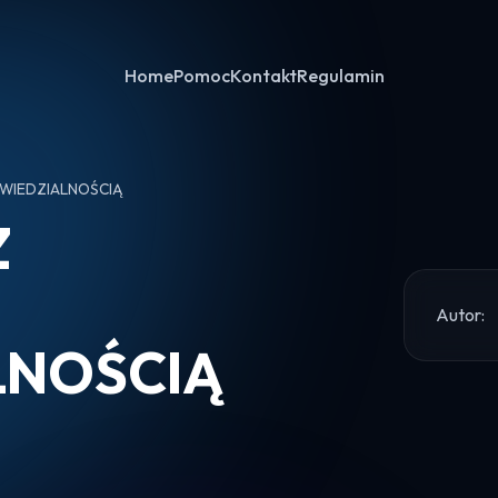
Home
Pomoc
Kontakt
Regulamin
WIEDZIALNOŚCIĄ
Z
Autor:
LNOŚCIĄ