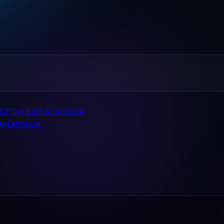
Home
Pomoc
Kontakt
Regulamin
ODPOWIEDZIALNOŚCIĄ
Logowanie
IALNOŚCIĄ
Koszyk