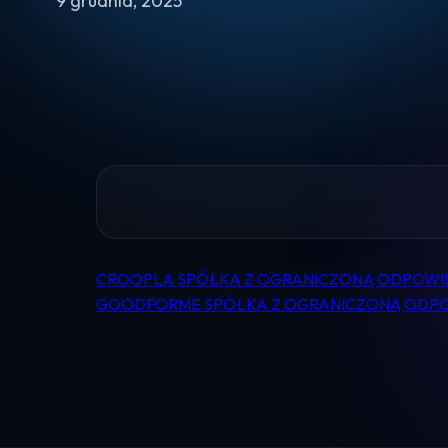
9 grudnia, 2025
CROOPLA SPÓŁKA Z OGRANICZONĄ ODPOWI
Nawigacja
GOODFORME SPÓŁKA Z OGRANICZONĄ ODPO
wpisu