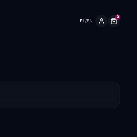
0
/
PL
EN