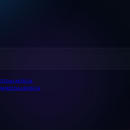
Home
Pomoc
Kontakt
Regulamin
Logowanie
EDZIALNOŚCIĄ
WIEDZIALNOŚCIĄ
Koszyk