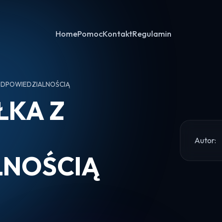
Home
Pomoc
Kontakt
Regulamin
ODPOWIEDZIALNOŚCIĄ
ŁKA Z
Autor:
LNOŚCIĄ