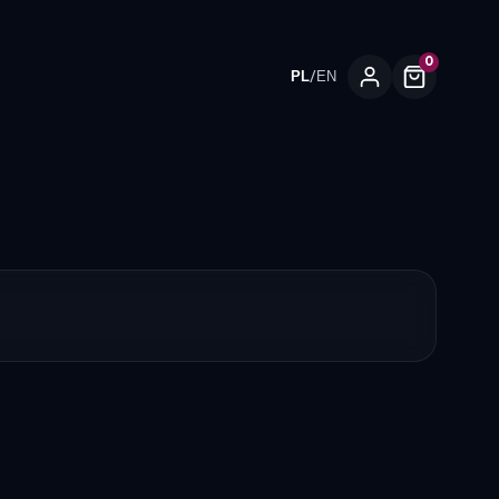
0
/
PL
EN