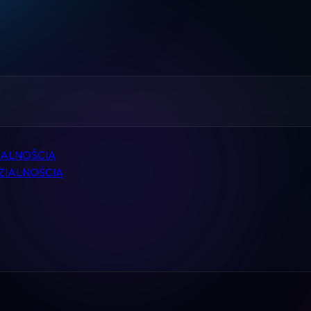
Home
Pomoc
Kontakt
Regulamin
IALNOŚCIĄ
Logowanie
ZIALNOŚCIĄ
Koszyk