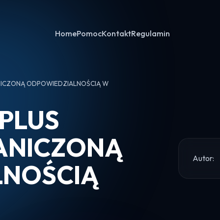
Home
Pomoc
Kontakt
Regulamin
NICZONĄ ODPOWIEDZIALNOŚCIĄ W
PLUS
ANICZONĄ
Autor:
LNOŚCIĄ