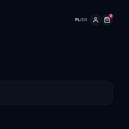
0
/
PL
EN