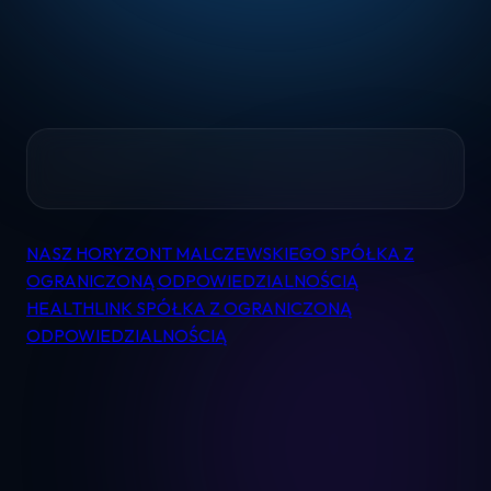
Home
NASZ HORYZONT MALCZEWSKIEGO SPÓŁKA Z
Nawigacja
Pomoc
OGRANICZONĄ ODPOWIEDZIALNOŚCIĄ
wpisu
HEALTHLINK SPÓŁKA Z OGRANICZONĄ
ODPOWIEDZIALNOŚCIĄ
Kontakt
Regulamin
Logowanie