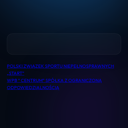
Home
POLSKI ZWIĄZEK SPORTU NIEPEŁNOSPRAWNYCH
Nawigacja
Pomoc
„START”
wpisu
WPB ” CENTRUM” SPÓŁKA Z OGRANICZONĄ
ODPOWIEDZIALNOŚCIĄ
Kontakt
Regulamin
Logowanie