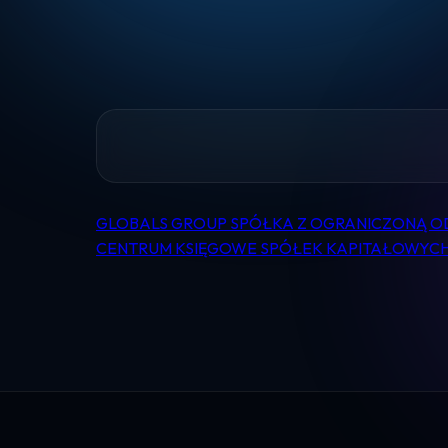
GLOBALS GROUP SPÓŁKA Z OGRANICZONĄ O
Nawigacja
CENTRUM KSIĘGOWE SPÓŁEK KAPITAŁOWYC
wpisu