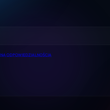
Home
Pomoc
Kontakt
Regulamin
ONĄ ODPOWIEDZIALNOŚCIĄ
Logowanie
Koszyk