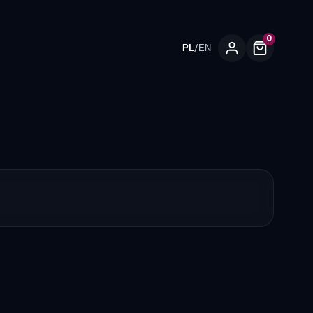
0
/
PL
EN