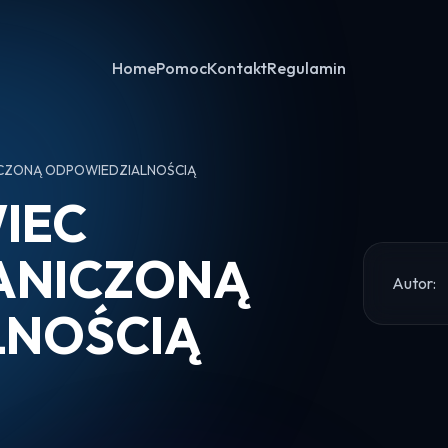
Home
Pomoc
Kontakt
Regulamin
ICZONĄ ODPOWIEDZIALNOŚCIĄ
IEC
ANICZONĄ
Autor:
LNOŚCIĄ