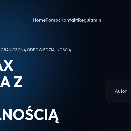
Home
Pomoc
Kontakt
Regulamin
 OGRANICZONĄ ODPOWIEDZIALNOŚCIĄ
AX
A Z
Autor:
LNOŚCIĄ