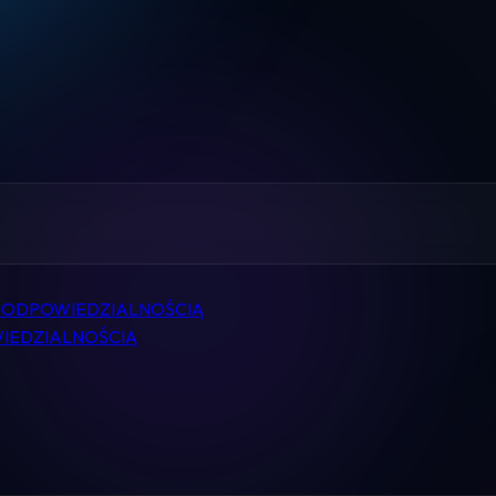
Home
Pomoc
Kontakt
Regulamin
Logowanie
Ą ODPOWIEDZIALNOŚCIĄ
WIEDZIALNOŚCIĄ
Koszyk