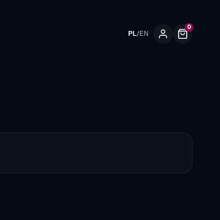
0
/
PL
EN