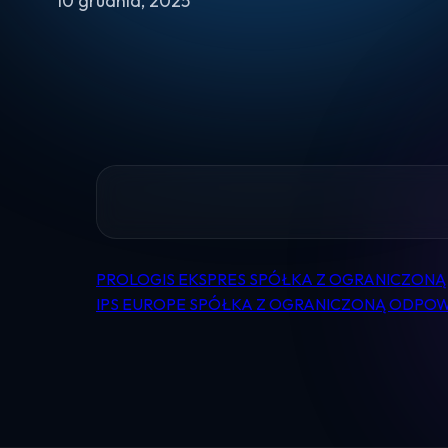
10 grudnia, 2025
PROLOGIS EKSPRES SPÓŁKA Z OGRANICZON
Nawigacja
IPS EUROPE SPÓŁKA Z OGRANICZONĄ ODPO
wpisu