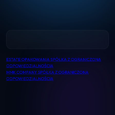
Home
ESTATE OPAKOWANIA SPÓŁKA Z OGRANICZONĄ
Nawigacja
Pomoc
ODPOWIEDZIALNOŚCIĄ
wpisu
MMK COMPANY SPÓŁKA Z OGRANICZONĄ
ODPOWIEDZIALNOŚCIĄ
Kontakt
Regulamin
Logowanie