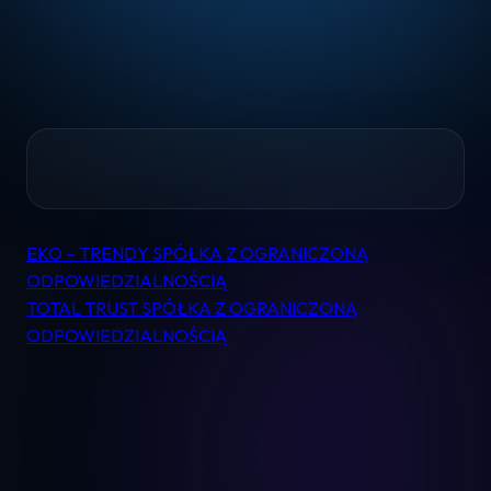
Home
EKO – TRENDY SPÓŁKA Z OGRANICZONĄ
Nawigacja
Pomoc
ODPOWIEDZIALNOŚCIĄ
wpisu
TOTAL TRUST SPÓŁKA Z OGRANICZONĄ
ODPOWIEDZIALNOŚCIĄ
Kontakt
Regulamin
Logowanie