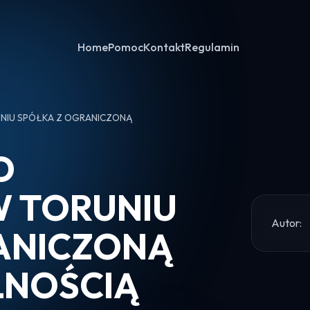
Home
Pomoc
Kontakt
Regulamin
UNIU SPÓŁKA Z OGRANICZONĄ
D
W TORUNIU
Autor:
ANICZONĄ
LNOŚCIĄ