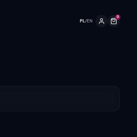
0
/
PL
EN