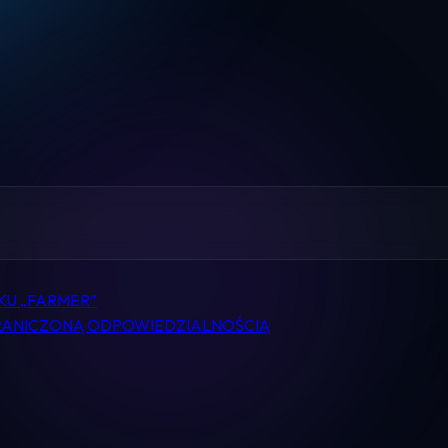
Home
Pomoc
Kontakt
Regulamin
Logowanie
KU „FARMER”
RANICZONĄ ODPOWIEDZIALNOŚCIĄ
Koszyk