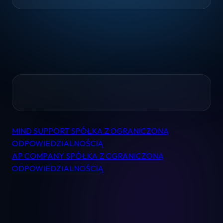
Home
MIND SUPPORT SPÓŁKA Z OGRANICZONĄ
Nawigacja
Pomoc
ODPOWIEDZIALNOŚCIĄ
wpisu
AP COMPANY SPÓŁKA Z OGRANICZONĄ
Kontakt
ODPOWIEDZIALNOŚCIĄ
Regulamin