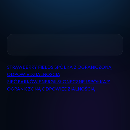
Home
STRAWBERRY FIELDS SPÓŁKA Z OGRANICZONĄ
Nawigacja
Pomoc
ODPOWIEDZIALNOŚCIĄ
wpisu
SIEĆ PARKÓW ENERGII SŁONECZNEJ SPÓŁKA Z
OGRANICZONĄ ODPOWIEDZIALNOŚCIĄ
Kontakt
Regulamin
Logowanie