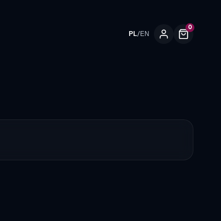
0
/
PL
EN