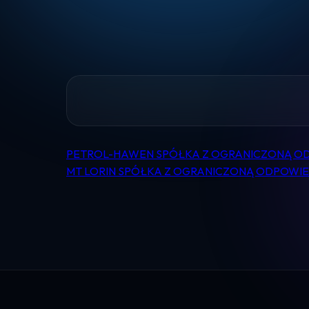
PETROL-HAWEN SPÓŁKA Z OGRANICZONĄ O
Nawigacja
MT LORIN SPÓŁKA Z OGRANICZONĄ ODPOWI
wpisu