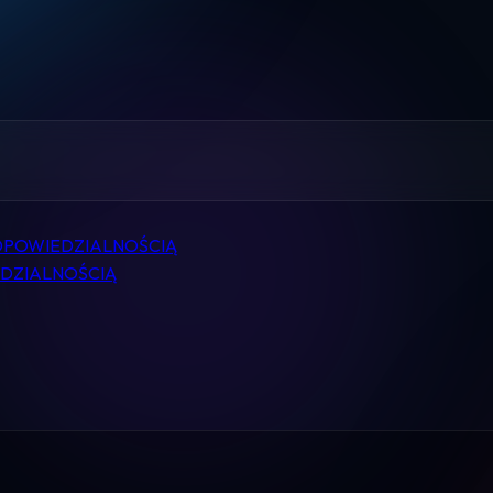
Home
Pomoc
Kontakt
Regulamin
DPOWIEDZIALNOŚCIĄ
Logowanie
EDZIALNOŚCIĄ
Koszyk