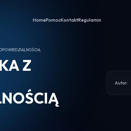
Home
Pomoc
Kontakt
Regulamin
ODPOWIEDZIALNOŚCIĄ
KA Z
Autor:
LNOŚCIĄ