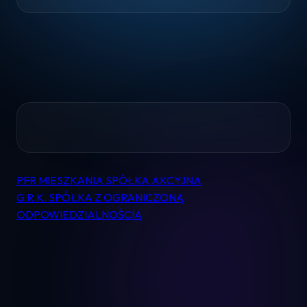
Home
Pomoc
PFR MIESZKANIA SPÓŁKA AKCYJNA
Nawigacja
G.R.K. SPÓŁKA Z OGRANICZONĄ
wpisu
ODPOWIEDZIALNOŚCIĄ
Kontakt
Regulamin
Logowanie