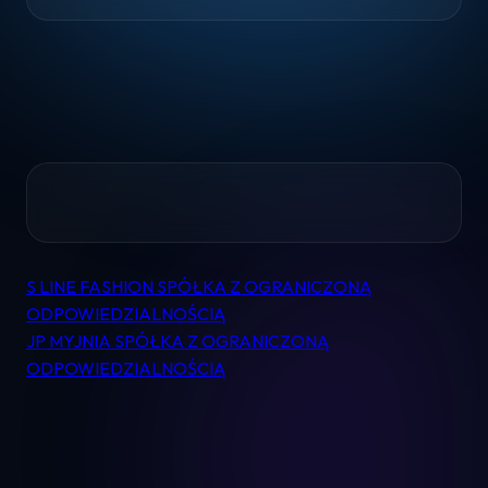
Home
S LINE FASHION SPÓŁKA Z OGRANICZONĄ
Nawigacja
Pomoc
ODPOWIEDZIALNOŚCIĄ
wpisu
JP MYJNIA SPÓŁKA Z OGRANICZONĄ
Kontakt
ODPOWIEDZIALNOŚCIĄ
Regulamin