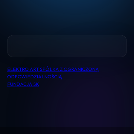
Home
ELEKTRO ART SPÓŁKA Z OGRANICZONĄ
Nawigacja
Pomoc
ODPOWIEDZIALNOŚCIĄ
wpisu
FUNDACJA SK
Kontakt
Regulamin
Logowanie