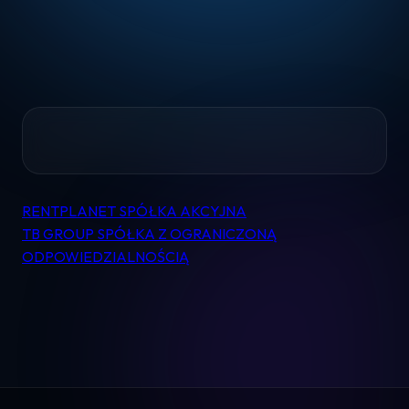
Home
RENTPLANET SPÓŁKA AKCYJNA
Nawigacja
Pomoc
TB GROUP SPÓŁKA Z OGRANICZONĄ
wpisu
ODPOWIEDZIALNOŚCIĄ
Kontakt
Regulamin
Logowanie