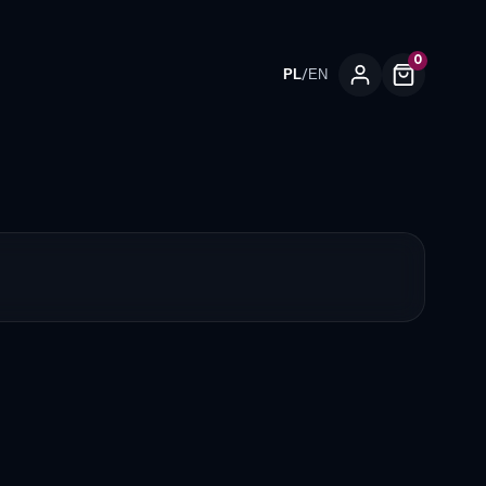
0
/
PL
EN