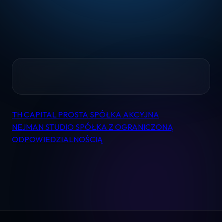
Home
TH CAPITAL PROSTA SPÓŁKA AKCYJNA
Nawigacja
Pomoc
NEJMAN STUDIO SPÓŁKA Z OGRANICZONĄ
wpisu
ODPOWIEDZIALNOŚCIĄ
Kontakt
Regulamin
Logowanie