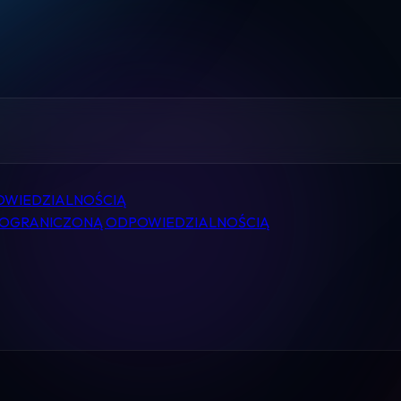
Home
Pomoc
Kontakt
Regulamin
OWIEDZIALNOŚCIĄ
Logowanie
Z OGRANICZONĄ ODPOWIEDZIALNOŚCIĄ
Koszyk