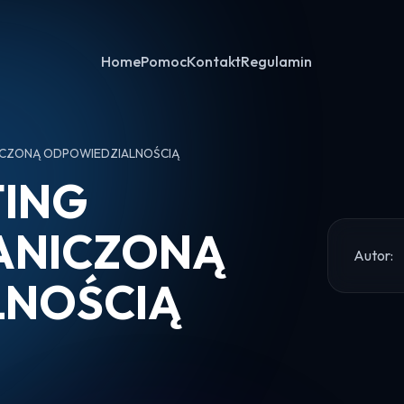
Home
Pomoc
Kontakt
Regulamin
NICZONĄ ODPOWIEDZIALNOŚCIĄ
TING
ANICZONĄ
Autor:
LNOŚCIĄ