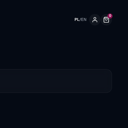
0
/
PL
EN