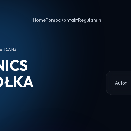
Home
Pomoc
Kontakt
Regulamin
KA JAWNA
NICS
ÓŁKA
Autor: