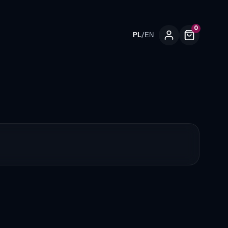
0
/
PL
EN