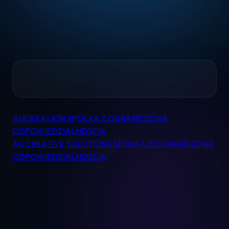
Home
AUDEKALION SPÓŁKA Z OGRANICZONĄ
Nawigacja
Pomoc
ODPOWIEDZIALNOŚCIĄ
wpisu
AG CREATIVE SOLUTIONS SPÓŁKA Z OGRANICZONĄ
ODPOWIEDZIALNOŚCIĄ
Kontakt
Regulamin
Logowanie