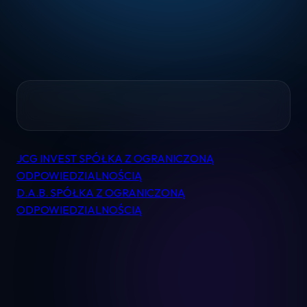
Home
JCG INVEST SPÓŁKA Z OGRANICZONĄ
Nawigacja
Pomoc
ODPOWIEDZIALNOŚCIĄ
wpisu
D.A.B. SPÓŁKA Z OGRANICZONĄ
ODPOWIEDZIALNOŚCIĄ
Kontakt
Regulamin
Logowanie