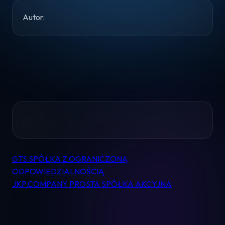
Autor:
Home
Pomoc
GTS SPÓŁKA Z OGRANICZONĄ
Nawigacja
ODPOWIEDZIALNOŚCIĄ
Kontakt
wpisu
JKP.COMPANY PROSTA SPÓŁKA AKCYJNA
Regulamin