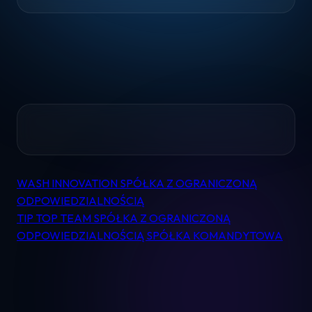
Home
WASH INNOVATION SPÓŁKA Z OGRANICZONĄ
Nawigacja
Pomoc
ODPOWIEDZIALNOŚCIĄ
wpisu
TIP TOP TEAM SPÓŁKA Z OGRANICZONĄ
Kontakt
ODPOWIEDZIALNOŚCIĄ SPÓŁKA KOMANDYTOWA
Regulamin