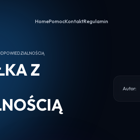
Home
Pomoc
Kontakt
Regulamin
ODPOWIEDZIALNOŚCIĄ
ŁKA Z
Autor:
LNOŚCIĄ