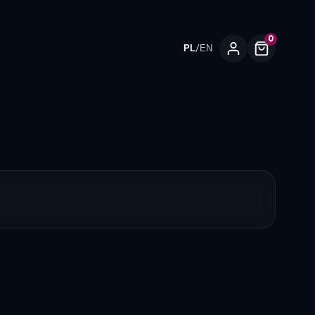
0
/
PL
EN