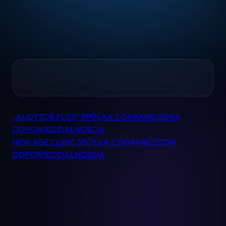
Home
„AUDYTOR PLUS” SPÓŁKA Z OGRANICZONĄ
Nawigacja
Pomoc
ODPOWIEDZIALNOŚCIĄ
wpisu
NEW AGE CLINIC SPÓŁKA Z OGRANICZONĄ
ODPOWIEDZIALNOŚCIĄ
Kontakt
Regulamin
Logowanie