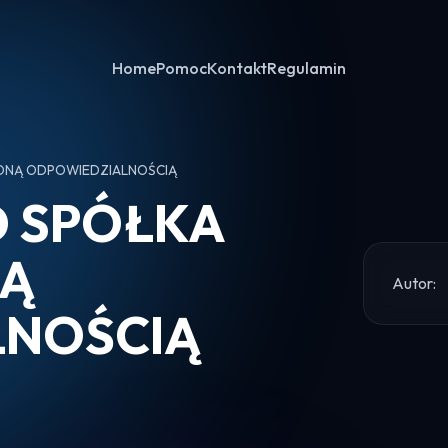
Home
Pomoc
Kontakt
Regulamin
ONĄ ODPOWIEDZIALNOŚCIĄ
 SPÓŁKA
NĄ
Autor:
LNOŚCIĄ