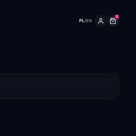
0
/
PL
EN