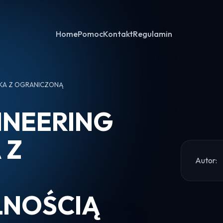
Home
Pomoc
Kontakt
Regulamin
KA Z OGRANICZONĄ
NEERING
 Z
Autor:
LNOŚCIĄ