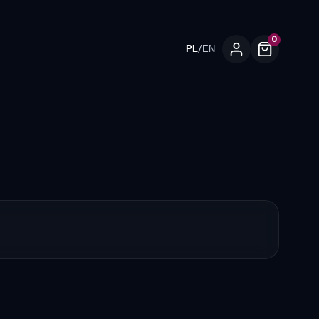
0
/
PL
EN