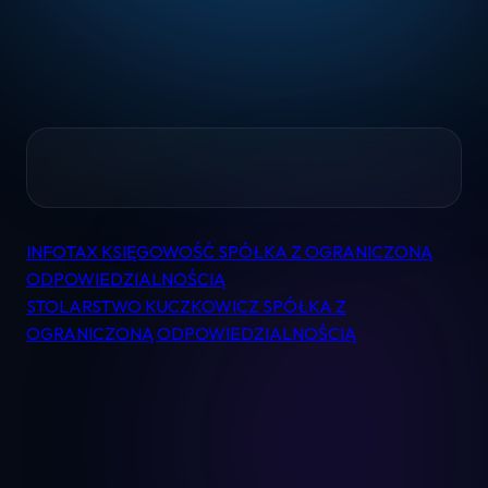
Home
INFOTAX KSIĘGOWOŚĆ SPÓŁKA Z OGRANICZONĄ
Nawigacja
Pomoc
ODPOWIEDZIALNOŚCIĄ
wpisu
STOLARSTWO KUCZKOWICZ SPÓŁKA Z
OGRANICZONĄ ODPOWIEDZIALNOŚCIĄ
Kontakt
Regulamin
Logowanie