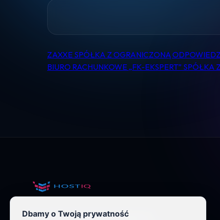
ZAXXE SPÓŁKA Z OGRANICZONĄ ODPOWIEDZ
Nawigacja
BIURO RACHUNKOWE „FK-EKSPERT” SPÓŁKA
wpisu
Dbamy o Twoją prywatność
Nowoczesny hosting dla wymagających.