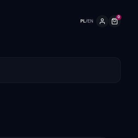
0
/
PL
EN