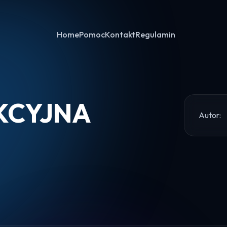
Home
Pomoc
Kontakt
Regulamin
KCYJNA
Autor:
Home