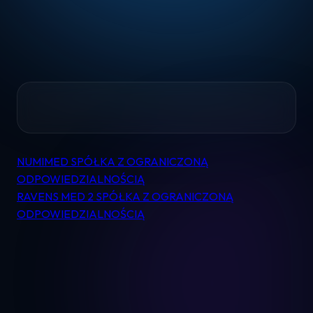
Home
NUMIMED SPÓŁKA Z OGRANICZONĄ
Nawigacja
Pomoc
ODPOWIEDZIALNOŚCIĄ
wpisu
RAVENS MED 2 SPÓŁKA Z OGRANICZONĄ
ODPOWIEDZIALNOŚCIĄ
Kontakt
Regulamin
Logowanie