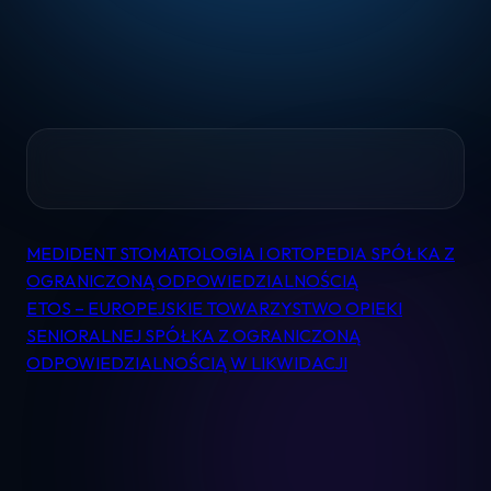
Home
MEDIDENT STOMATOLOGIA I ORTOPEDIA SPÓŁKA Z
Nawigacja
OGRANICZONĄ ODPOWIEDZIALNOŚCIĄ
Pomoc
wpisu
ETOS – EUROPEJSKIE TOWARZYSTWO OPIEKI
SENIORALNEJ SPÓŁKA Z OGRANICZONĄ
Kontakt
ODPOWIEDZIALNOŚCIĄ W LIKWIDACJI
Regulamin