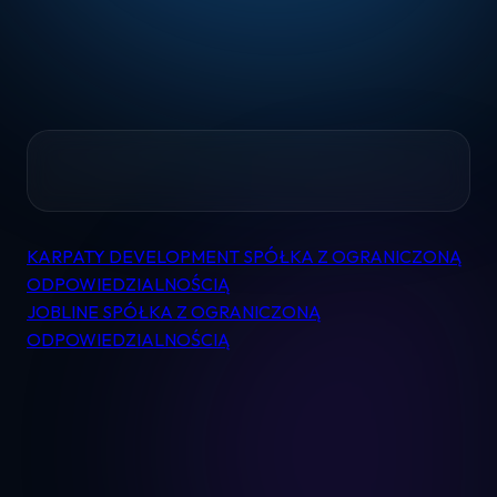
Home
KARPATY DEVELOPMENT SPÓŁKA Z OGRANICZONĄ
Nawigacja
Pomoc
ODPOWIEDZIALNOŚCIĄ
wpisu
JOBLINE SPÓŁKA Z OGRANICZONĄ
ODPOWIEDZIALNOŚCIĄ
Kontakt
Regulamin
Logowanie