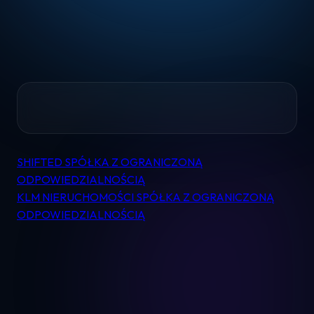
Home
SHIFTED SPÓŁKA Z OGRANICZONĄ
Nawigacja
Pomoc
ODPOWIEDZIALNOŚCIĄ
wpisu
KLM NIERUCHOMOŚCI SPÓŁKA Z OGRANICZONĄ
ODPOWIEDZIALNOŚCIĄ
Kontakt
Regulamin
Logowanie