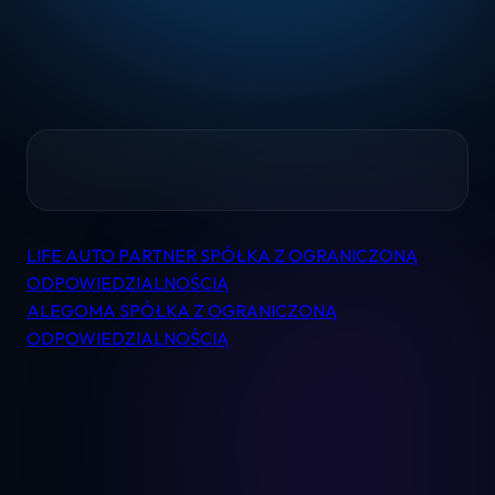
Home
LIFE AUTO PARTNER SPÓŁKA Z OGRANICZONĄ
Nawigacja
Pomoc
ODPOWIEDZIALNOŚCIĄ
wpisu
ALEGOMA SPÓŁKA Z OGRANICZONĄ
ODPOWIEDZIALNOŚCIĄ
Kontakt
Regulamin
Logowanie