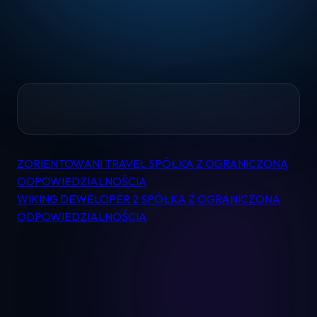
Home
ZORIENTOWANI TRAVEL SPÓŁKA Z OGRANICZONĄ
Nawigacja
Pomoc
ODPOWIEDZIALNOŚCIĄ
wpisu
WIKING DEWELOPER 2 SPÓŁKA Z OGRANICZONĄ
ODPOWIEDZIALNOŚCIĄ
Kontakt
Regulamin
Logowanie