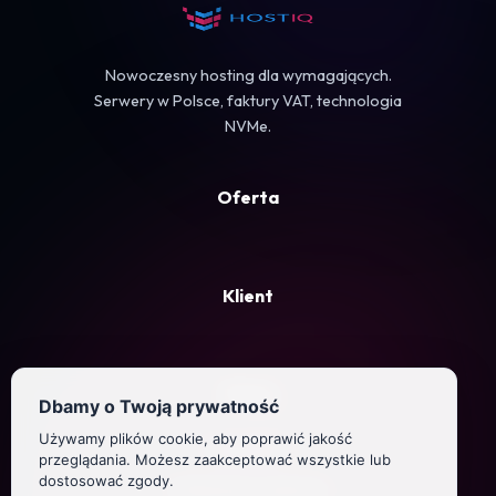
Koszyk
Nowoczesny hosting dla wymagających.
Serwery w Polsce, faktury VAT, technologia
NVMe.
Oferta
Klient
Firma
Dbamy o Twoją prywatność
Używamy plików cookie, aby poprawić jakość
Regulamin
przeglądania. Możesz zaakceptować wszystkie lub
dostosować zgody.
Polityka prywatności