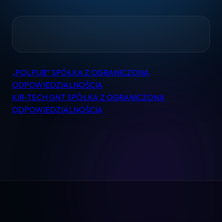
„POLPUB” SPÓŁKA Z OGRANICZONĄ
Nawigacja
Home
ODPOWIEDZIALNOŚCIĄ
wpisu
KIR-TECH GNT SPÓŁKA Z OGRANICZONĄ
Pomoc
ODPOWIEDZIALNOŚCIĄ
Kontakt
Regulamin
Logowanie