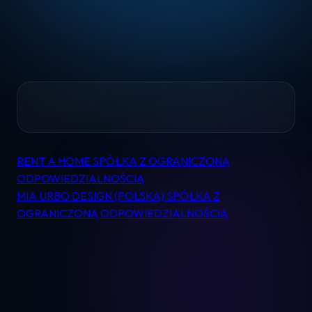
Home
RENT A HOME SPÓŁKA Z OGRANICZONĄ
Nawigacja
Pomoc
ODPOWIEDZIALNOŚCIĄ
wpisu
MIA URBO DESIGN (POLSKA) SPÓŁKA Z
OGRANICZONĄ ODPOWIEDZIALNOŚCIĄ
Kontakt
Regulamin
Logowanie