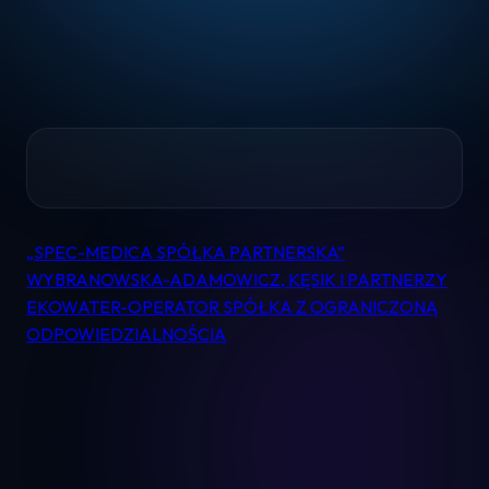
Home
„SPEC-MEDICA SPÓŁKA PARTNERSKA”
Nawigacja
Pomoc
WYBRANOWSKA-ADAMOWICZ, KĘSIK I PARTNERZY
wpisu
EKOWATER-OPERATOR SPÓŁKA Z OGRANICZONĄ
ODPOWIEDZIALNOŚCIĄ
Kontakt
Regulamin
Logowanie