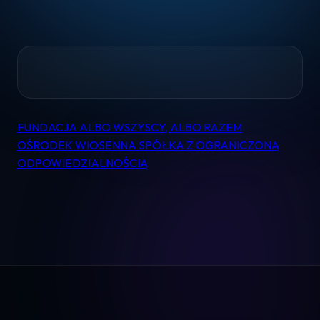
Home
FUNDACJA ALBO WSZYSCY, ALBO RAZEM
Nawigacja
OŚRODEK WIOSENNA SPÓŁKA Z OGRANICZONĄ
Pomoc
wpisu
ODPOWIEDZIALNOŚCIĄ
Kontakt
Regulamin
Logowanie