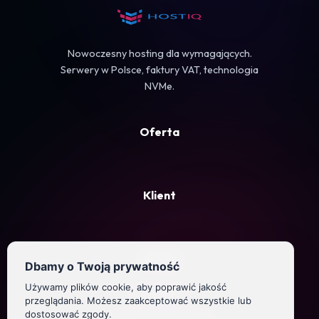
Koszyk
Nowoczesny hosting dla wymagających.
Serwery w Polsce, faktury VAT, technologia
NVMe.
Oferta
Klient
Firma
Dbamy o Twoją prywatność
Używamy plików cookie, aby poprawić jakość
Regulamin
przeglądania. Możesz zaakceptować wszystkie lub
dostosować zgody.