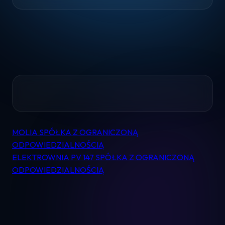
Home
MOLIA SPÓŁKA Z OGRANICZONĄ
Nawigacja
Pomoc
ODPOWIEDZIALNOŚCIĄ
wpisu
ELEKTROWNIA PV 147 SPÓŁKA Z OGRANICZONĄ
Kontakt
ODPOWIEDZIALNOŚCIĄ
Regulamin