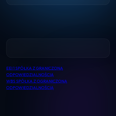
Home
EEI 1 SPÓŁKA Z GRANICZONĄ
Nawigacja
Pomoc
ODPOWIEDZIALNOŚCIĄ
wpisu
WBS SPÓŁKA Z OGRANICZONĄ
Kontakt
ODPOWIEDZIALNOŚCIĄ
Regulamin