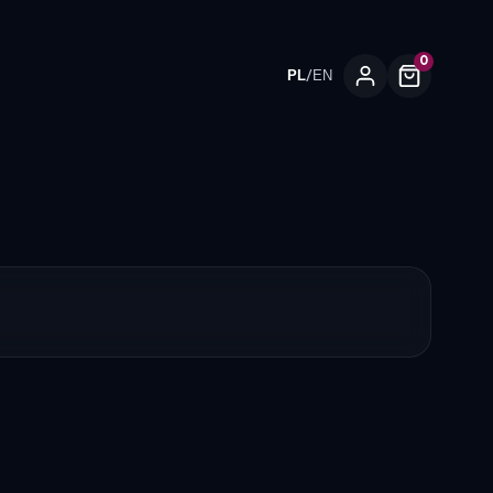
0
/
PL
EN