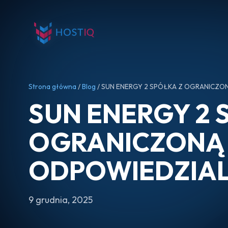
Strona główna
/
Blog
/ SUN ENERGY 2 SPÓŁKA Z OGRANICZ
SUN ENERGY 2 
OGRANICZONĄ
ODPOWIEDZIA
9 grudnia, 2025