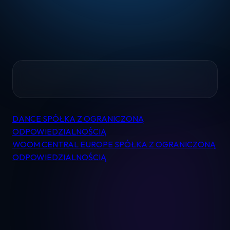
Home
DANCE SPÓŁKA Z OGRANICZONĄ
Nawigacja
Pomoc
ODPOWIEDZIALNOŚCIĄ
wpisu
WOOM CENTRAL EUROPE SPÓŁKA Z OGRANICZONĄ
ODPOWIEDZIALNOŚCIĄ
Kontakt
Regulamin
Logowanie