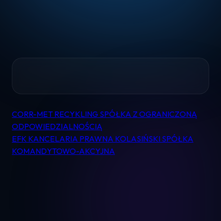
Home
CORR-MET RECYKLING SPÓŁKA Z OGRANICZONĄ
Nawigacja
Pomoc
ODPOWIEDZIALNOŚCIĄ
wpisu
EFK KANCELARIA PRAWNA KOLASIŃSKI SPÓŁKA
KOMANDYTOWO-AKCYJNA
Kontakt
Regulamin
Logowanie