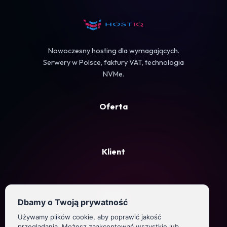
Koszyk
Nowoczesny hosting dla wymagających.
Serwery w Polsce, faktury VAT, technologia
NVMe.
Oferta
Klient
Firma
Dbamy o Twoją prywatność
Używamy plików cookie, aby poprawić jakość
Regulamin
przeglądania. Możesz zaakceptować wszystkie lub