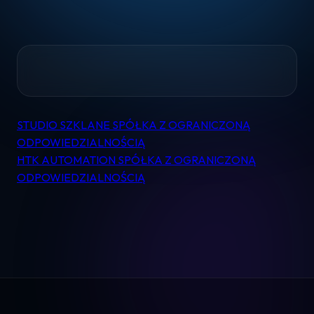
Home
STUDIO SZKLANE SPÓŁKA Z OGRANICZONĄ
Nawigacja
ODPOWIEDZIALNOŚCIĄ
wpisu
HTK AUTOMATION SPÓŁKA Z OGRANICZONĄ
Pomoc
ODPOWIEDZIALNOŚCIĄ
Kontakt
Regulamin
Logowanie