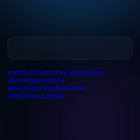
Home
KMM BAŁTÓW SPÓŁKA Z OGRANICZONĄ
Nawigacja
Pomoc
ODPOWIEDZIALNOŚCIĄ
wpisu
NOVIS SPÓŁKA Z OGRANICZONĄ
ODPOWIEDZIALNOŚCIĄ
Kontakt
Regulamin
Logowanie